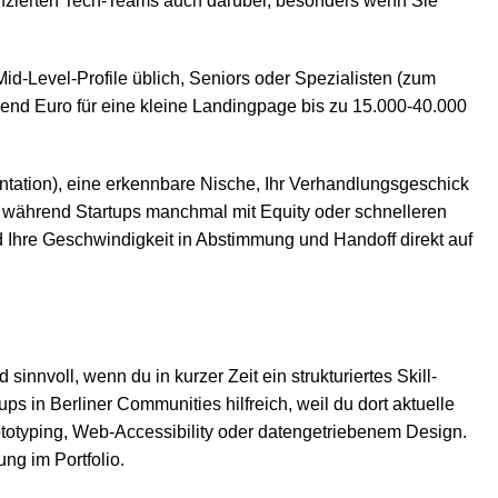
anzierten Tech-Teams auch darüber, besonders wenn Sie
id-Level-Profile üblich, Seniors oder Spezialisten (zum
usend Euro für eine kleine Landingpage bis zu 15.000-40.000
entation), eine erkennbare Nische, Ihr Verhandlungsgeschick
r, während Startups manchmal mit Equity oder schnelleren
d Ihre Geschwindigkeit in Abstimmung und Handoff direkt auf
sinnvoll, wenn du in kurzer Zeit ein strukturiertes Skill-
in Berliner Communities hilfreich, weil du dort aktuelle
ototyping, Web-Accessibility oder datengetriebenem Design.
ng im Portfolio.