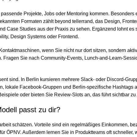
 an passende Projekte, Jobs oder Mentoring kommen. Besonders 
 bekannten Formaten zählt beyond tellerrand, das Design, Fron
und Case Studies aus der Praxis zu sehen. Ergänzend lohnt es 
ility, Design Systems oder Frontend.
ontaktmaschinen, wenn Sie nicht nur dort sitzen, sondern akti
n. Fragen Sie nach Community-Events, Lunch-and-Learn-Session
ent sind. In Berlin kursieren mehrere Slack- oder Discord-Grupp
 lokale Facebook-Gruppen und Berlin-spezifische Hashtags auf 
eispiele oder bieten Sie Review-Slots an, das führt sichtbar zu
odell passt zu dir?
rbeit schätzen. Vorteile sind ein regelmäßiges Einkommen, beza
ür ÖPNV. Außerdem lernen Sie in Produktteams oft schneller, w