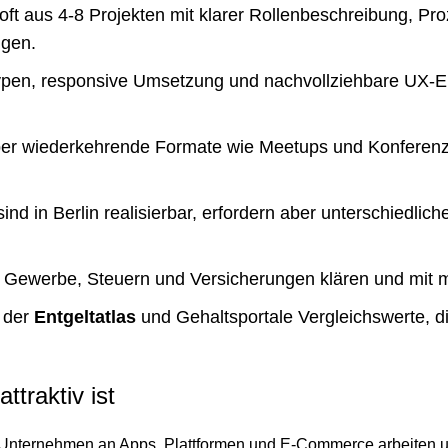
 oft aus 4-8 Projekten mit klarer Rollenbeschreibung, 
ngen.
en, responsive Umsetzung und nachvollziehbare UX-Ent
 über wiederkehrende Formate wie Meetups und Konfere
d in Berlin realisierbar, erfordern aber unterschiedlic
kt Gewerbe, Steuern und Versicherungen klären und mit m
e der
Entgeltatlas
und Gehaltsportale Vergleichswerte, d
traktiv ist
viele Unternehmen an Apps, Plattformen und E-Commerce arbeiten u