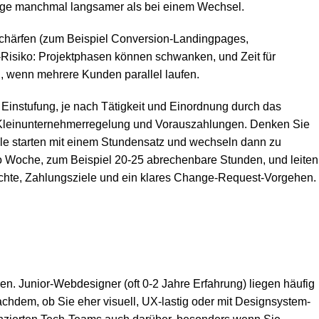
prünge manchmal langsamer als bei einem Wechsel.
s schärfen (zum Beispiel Conversion-Landingpages,
e-Risiko: Projektphasen können schwanken, und Zeit für
 wenn mehrere Kunden parallel laufen.
r Einstufung, je nach Tätigkeit und Einordnung durch das
, Kleinunternehmerregelung und Vorauszahlungen. Denken Sie
iele starten mit einem Stundensatz und wechseln dann zu
ro Woche, zum Beispiel 20-25 abrechenbare Stunden, und leiten
chte, Zahlungsziele und ein klares Change-Request-Vorgehen.
n. Junior-Webdesigner (oft 0-2 Jahre Erfahrung) liegen häufig
achdem, ob Sie eher visuell, UX-lastig oder mit Designsystem-