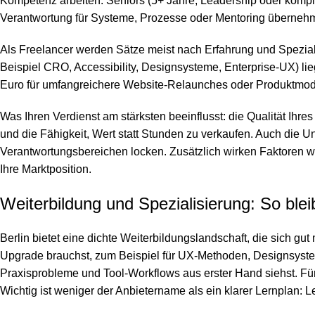
Kompetenz arbeiten. Seniors (5+ Jahre, Leadership oder kompl
Verantwortung für Systeme, Prozesse oder Mentoring überneh
Als Freelancer werden Sätze meist nach Erfahrung und Spezialis
Beispiel CRO, Accessibility, Designsysteme, Enterprise-UX) li
Euro für umfangreichere Website-Relaunches oder Produktmod
Was Ihren Verdienst am stärksten beeinflusst: die Qualität Ihr
und die Fähigkeit, Wert statt Stunden zu verkaufen. Auch die U
Verantwortungsbereichen locken. Zusätzlich wirken Faktoren wi
Ihre Marktposition.
Weiterbildung und Spezialisierung: So ble
Berlin bietet eine dichte Weiterbildungslandschaft, die sich gut
Upgrade brauchst, zum Beispiel für UX-Methoden, Designsystem
Praxisprobleme und Tool-Workflows aus erster Hand siehst. Für
Wichtig ist weniger der Anbietername als ein klarer Lernplan: L