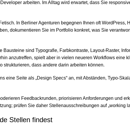
Developer arbeiten. Im Alltag wird erwartet, dass Sie responsiv
-Fetisch. In Berliner Agenturen begegnen Ihnen oft WordPress,
en, dokumentieren Sie im Portfolio konkret, was Sie verantwor
e Bausteine sind Typografie, Farbkontraste, Layout-Raster, Infor
rhin anzutreffen, spielt aber in vielen neueren Workflows eine 
 strukturieren, dass andere darin arbeiten können.
stens eine Seite als „Design Specs“ an, mit Abständen, Typo-S
 Sie moderieren Feedbackrunden, priorisieren Anforderungen und
etzung; prüfen Sie daher Stellenausschreibungen auf „working l
e Stellen findest