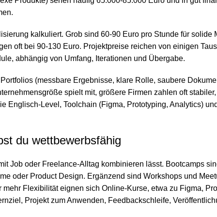
exe Produkte) sehen häufig 65.000-85.000 Euro und in gut fin
men.
ierung kalkuliert. Grob sind 60-90 Euro pro Stunde für solide M
egen oft bei 90-130 Euro. Projektpreise reichen von einigen Ta
ule, abhängig von Umfang, Iterationen und Übergabe.
es Portfolios (messbare Ergebnisse, klare Rolle, saubere Dokum
nternehmensgröße spielt mit, größere Firmen zahlen oft stabile
e Englisch-Level, Toolchain (Figma, Prototyping, Analytics) un
ibst du wettbewerbsfähig
 mit Job oder Freelance-Alltag kombinieren lässt. Bootcamps sind 
e oder Product Design. Ergänzend sind Workshops und Meetups 
 mehr Flexibilität eignen sich Online-Kurse, etwa zu Figma, Pr
ernziel, Projekt zum Anwenden, Feedbackschleife, Veröffentlichu