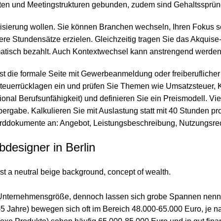
ioritäten und Meetingstrukturen gebunden, zudem sind Gehaltss
ezialisierung wollen. Sie können Branchen wechseln, Ihren Foku
here Stundensätze erzielen. Gleichzeitig tragen Sie das Akquis
tisch bezahlt. Auch Kontextwechsel kann anstrengend werden,
erst die formale Seite mit Gewerbeanmeldung oder freiberufliche
 Steuerrücklagen ein und prüfen Sie Themen wie Umsatzsteuer
ional Berufsunfähigkeit) und definieren Sie ein Preismodell. V
ergabe. Kalkulieren Sie mit Auslastung statt mit 40 Stunden p
arddokumente an: Angebot, Leistungsbeschreibung, Nutzungsre
designer in Berlin
nd Unternehmensgröße, dennoch lassen sich grobe Spannen nenne
2-5 Jahre) bewegen sich oft im Bereich 48.000-65.000 Euro, je n