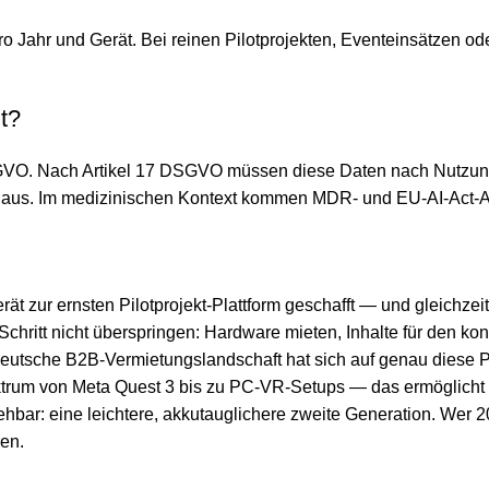
o Jahr und Gerät. Bei reinen Pilotprojekten, Eventeinsätzen od
t?
DSGVO. Nach Artikel 17 DSGVO müssen diese Daten nach Nutzun
g aus. Im medizinischen Kontext kommen MDR- und EU-AI-Act-A
 zur ernsten Pilotprojekt-Plattform geschafft — und gleichzeiti
kt-Schritt nicht überspringen: Hardware mieten, Inhalte für d
tsche B2B-Vermietungslandschaft hat sich auf genau diese Pilot
rum von Meta Quest 3 bis zu PC-VR-Setups — das ermöglicht im
ehbar: eine leichtere, akkutauglichere zweite Generation. Wer
en.