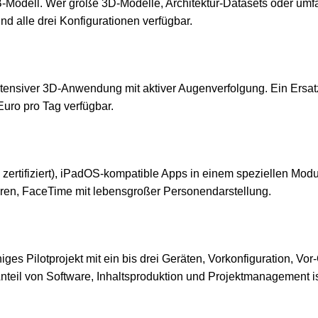
Modell. Wer große 3D-Modelle, Architektur-Datasets oder umfa
nd alle drei Konfigurationen verfügbar.
 intensiver 3D-Anwendung mit aktiver Augenverfolgung. Ein Ersa
Euro pro Tag verfügbar.
0 zertifiziert), iPadOS-kompatible Apps in einem speziellen M
en, FaceTime mit lebensgroßer Personendarstellung.
ges Pilotprojekt mit ein bis drei Geräten, Vorkonfiguration, Vo
teil von Software, Inhaltsproduktion und Projektmanagement is