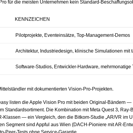
 Pro für die meisten Unternehmen kein Standard-Beschaffungsob
KENNZEICHEN
Pilotprojekte, Eventeinsätze, Top-Management-Demos
Architektur, Industriedesign, klinische Simulationen mi
Software-Studios, Entwickler-Hardware, mehrmonatige 
ittelständler mit dokumentierten Vision-Pro-Projekten.
-easy listen die Apple Vision Pro mit beiden Original-Bändern 
im Standardsortiment. Die Kombination mit Meta Quest 3, Ray-
XR-Klassen — ein Vergleich, den die Bitkom-Studie „AR/VR im Un
lben Segment sind Appful aus Wien (DACH-Pioniere mit AR-Entwi
to-Peer-Tests ohne Service-Garantie.