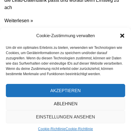
die Lead-Datenbank passt und worauf beim Einstieg zu
ach
Weiterlesen »
Familie im Netz: Wie Webdesign Familien
Cookie-Zustimmung verwalten
stärkt
Um dir ein optimales Erlebnis zu bieten, verwenden wir Technologien wie
Cookies, um Geräteinformationen zu speichern und/oder darauf
zuzugreifen. Wenn du diesen Technologien zustimmst, können wir Daten
Digitale Anlaufstellen für Familien sind oft schlecht
wie das Surfverhalten oder eindeutige IDs auf dieser Website verarbeiten.
gestaltet. Dabei zeigt gutes Webdesign, wie Online-
Wenn du deine Zustimmung nicht erteilst oder zurückziehst, können
Angebote wirklich helfen können.
bestimmte Merkmale und Funktionen beeinträchtigt werden.
Weiterlesen »
AKZEPTIEREN
ABLEHNEN
EINSTELLUNGEN ANSEHEN
© 2025 – Alle Rechte vorbehalten
Impressum
|
Datenschutzerklärung
|
Cookie-Richtlinie (EU)
|
OMGenius – Online Marketing
Cookie-Richtlinie
Cookie-Richtlinie