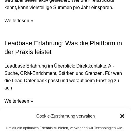
wird aber selten aktiv gesteuert. Wer die Preisstruktur
kennt, kann vierstellige Summen pro Jahr einsparen.
Weiterlesen »
Leadbase Erfahrung: Was die Plattform in
der Praxis leistet
Leadbase Erfahrung im Überblick: Direktkontakte, AI-
Suche, CRM-Enrichment, Stärken und Grenzen. Für wen
die Lead-Datenbank passt und worauf beim Einstieg zu
ach
Weiterlesen »
Familie im Netz: Wie Webdesign Familien
Cookie-Zustimmung verwalten
stärkt
Um dir ein optimales Erlebnis zu bieten, verwenden wir Technologien wie