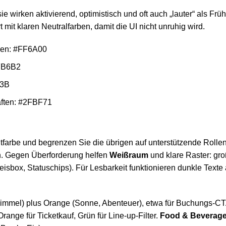
wirken aktivierend, optimistisch und oft auch „lauter“ als Frü
t mit klaren Neutralfarben, damit die UI nicht unruhig wird.
hen: #FF6A00
1FB6B2
43B
aften: #2FBF71
tfarbe und begrenzen Sie die übrigen auf unterstützende Rolle
n. Gegen Überforderung helfen
Weißraum
und klare Raster: gr
eisbox, Statuschips). Für Lesbarkeit funktionieren dunkle Texte
, Himmel) plus Orange (Sonne, Abenteuer), etwa für Buchungs-C
nge für Ticketkauf, Grün für Line-up-Filter.
Food & Beverag