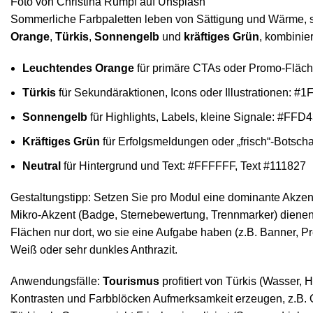
Foto von
Christina Rumpf
auf
Unsplash
Sommerliche Farbpaletten leben von Sättigung und Wärme, sie 
Orange
,
Türkis
,
Sonnengelb
und
kräftiges Grün
, kombinier
Leuchtendes Orange
für primäre CTAs oder Promo-Fläc
Türkis
für Sekundäraktionen, Icons oder Illustrationen: #
Sonnengelb
für Highlights, Labels, kleine Signale: #FFD
Kräftiges Grün
für Erfolgsmeldungen oder „frisch“-Botsch
Neutral
für Hintergrund und Text: #FFFFFF, Text #111827
Gestaltungstipp: Setzen Sie pro Modul eine dominante Akzen
Mikro-Akzent (Badge, Sternebewertung, Trennmarker) diene
Flächen nur dort, wo sie eine Aufgabe haben (z.B. Banner, Pr
Weiß oder sehr dunkles Anthrazit.
Anwendungsfälle:
Tourismus
profitiert von Türkis (Wasser
Kontrasten und Farbblöcken Aufmerksamkeit erzeugen, z.B. Ora