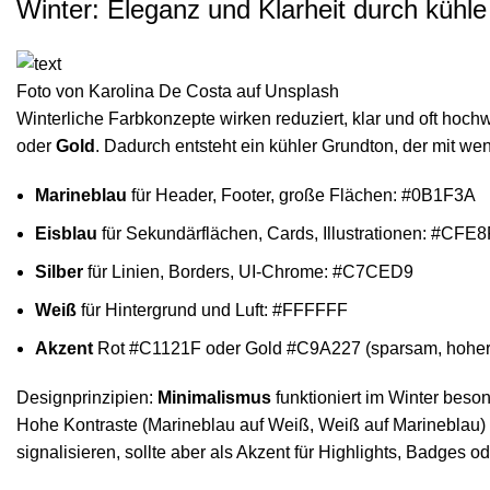
Winter: Eleganz und Klarheit durch kühl
Foto von
Karolina De Costa
auf
Unsplash
Winterliche Farbkonzepte wirken reduziert, klar und oft hoch
oder
Gold
. Dadurch entsteht ein kühler Grundton, der mit we
Marineblau
für Header, Footer, große Flächen: #0B1F3A
Eisblau
für Sekundärflächen, Cards, Illustrationen: #CFE
Silber
für Linien, Borders, UI-Chrome: #C7CED9
Weiß
für Hintergrund und Luft: #FFFFFF
Akzent
Rot #C1121F oder Gold #C9A227 (sparsam, hoher
Designprinzipien:
Minimalismus
funktioniert im Winter beson
Hohe Kontraste (Marineblau auf Weiß, Weiß auf Marineblau) e
signalisieren, sollte aber als Akzent für Highlights, Badges