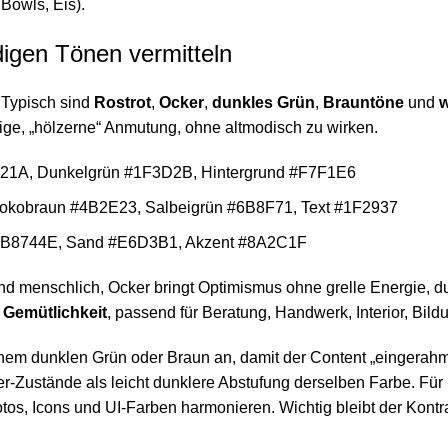
Bowls, Eis).
igen Tönen vermitteln
. Typisch sind
Rostrot
,
Ocker
,
dunkles Grün
,
Brauntöne
und
ige, „hölzerne“ Anmutung, ohne altmodisch zu wirken.
9921A, Dunkelgrün #1F3D2B, Hintergrund #F7F1E6
kobraun #4B2E23, Salbeigrün #6B8F71, Text #1F2937
 #B8744E, Sand #E6D3B1, Akzent #8A2C1F
 menschlich, Ocker bringt Optimismus ohne grelle Energie, dunk
d
Gemütlichkeit
, passend für Beratung, Handwerk, Interior, Bil
em dunklen Grün oder Braun an, damit der Content „eingerahmt“
r-Zustände als leicht dunklere Abstufung derselben Farbe. Für 
Fotos, Icons und UI-Farben harmonieren. Wichtig bleibt der Kont