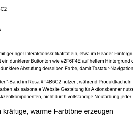
B6C2
6
5
 geringer Interaktionskritikalität ein, etwa im Header-Hintergrun
ert ein dunklerer Buttonton wie #2F6F4E auf hellem Hintergrund of
dunklere Abstufung derselben Farbe, damit Tastatur-Navigation 
eiten“-Band im Rosa #F4B6C2 nutzen, während Produktkacheln e
farben als saisonale Website Gestaltung für Aktionsbanner nut
kzentkomponenten, nicht durch vollständige Neufärbung jeder 
 kräftige, warme Farbtöne erzeugen