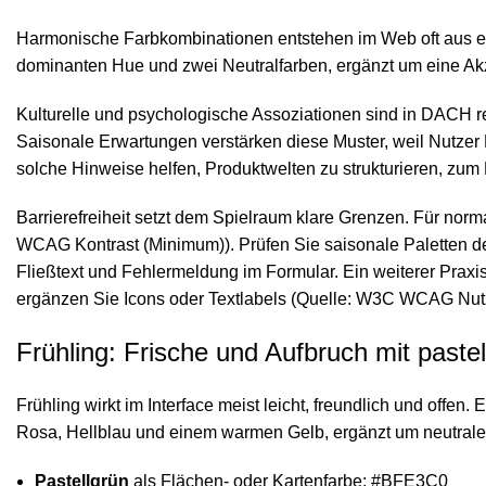
Harmonische Farbkombinationen entstehen im Web oft aus eine
dominanten Hue und zwei Neutralfarben, ergänzt um eine Akz
Kulturelle und psychologische Assoziationen sind in DACH relat
Saisonale Erwartungen verstärken diese Muster, weil Nutz
solche Hinweise helfen, Produktwelten zu strukturieren, zu
Barrierefreiheit setzt dem Spielraum klare Grenzen. Für nor
WCAG Kontrast (Minimum)). Prüfen Sie saisonale Paletten des
Fließtext und Fehlermeldung im Formular. Ein weiterer Praxis
ergänzen Sie Icons oder Textlabels (Quelle: W3C WCAG Nut
Frühling: Frische und Aufbruch mit paste
Frühling wirkt im Interface meist leicht, freundlich und offe
Rosa, Hellblau und einem warmen Gelb, ergänzt um neutrale
Pastellgrün
als Flächen- oder Kartenfarbe: #BFE3C0