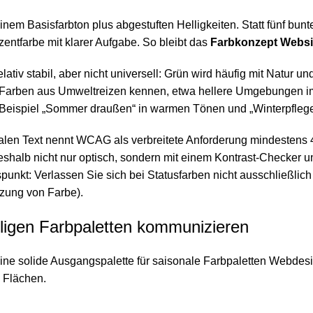
m Basisfarbton plus abgestuften Helligkeiten. Statt fünf bunte
entfarbe mit klarer Aufgabe. So bleibt das
Farbkonzept Websi
iv stabil, aber nicht universell: Grün wird häufig mit Natur und
er Farben aus Umweltreizen kennen, etwa hellere Umgebungen
m Beispiel „Sommer draußen“ in warmen Tönen und „Winterpfleg
malen Text nennt WCAG als verbreitete Anforderung mindestens 4.
halb nicht nur optisch, sondern mit einem Kontrast-Checker un
punkt: Verlassen Sie sich bei Statusfarben nicht ausschließlic
zung von Farbe).
lligen Farbpaletten kommunizieren
n. Eine solide Ausgangspalette für saisonale Farbpaletten Webdes
 Flächen.