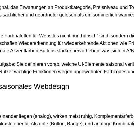
ignal, das Erwartungen an Produktkategorie, Preisniveau und Ton
 sachlicher und geordneter gelesen als ein sommerlich warmes,
ale Farbpaletten für Websites nicht nur „hübsch“ sind, sonder
schaffen Wiedererkennung für wiederkehrende Aktionen wie Frü
ale Akzentfarben Buttons stärker hervorheben, was sich in A/B-
fgabe: Sie definieren vorab, welche UI-Elemente saisonal vari
s Nutzer wichtige Funktionen wegen ungewohnten Farbcodes üb
 saisonales Webdesign
eneinander liegen (analog), wirken meist ruhig, Komplementärfa
raste eher für Akzente (Button, Badge), und analoge Kombinati