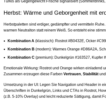
Türkis als Gegengewicht Frische signalisiert (Sommerdrinks, 
Herbst: Wärme und Geborgenheit mit erd
Herbstpaletten sind erdiger, gedämpfter und vermitteln Ruhe
warmen Neutralton statt reinem Weiß. So entsteht eine stimm
Kombination A
(klassisch): Rostrot #B0432E, Ocker #C
Kombination B
(modern): Warmes Orange #D86A2A, Scho
Kombination C
(premium): Dunkelgrün #163527, Kupfer
Emotionale Wirkung: Rostrot und Orange wirken einladend und
Zusammen erzeugen diese Farben
Vertrauen
,
Stabilität
un
Umsetzung in der UI: Legen Sie Navigation und Header in ein
Überschriften in Dunkelgrün, Links und CTAs in Rostrot, Hove
(z.B. 5-10% Overlay) und leicht reduzierte Sättigung, damit 