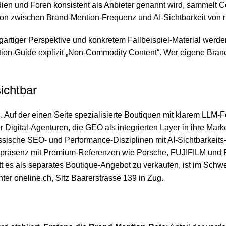
dien und Foren konsistent als Anbieter genannt wird, sammelt 
on zwischen Brand-Mention-Frequenz und AI-Sichtbarkeit von ru
gartiger Perspektive und konkretem Fallbeispiel-Material werden
zation-Guide explizit „Non-Commodity Content“. Wer eigene B
ichtbar
f der einen Seite spezialisierte Boutiquen mit klarem LLM-Fok
r Digital-Agenturen, die GEO als integrierten Layer in ihre Mark
assische SEO- und Performance-Disziplinen mit AI-Sichtbarkeit
ktpräsenz mit Premium-Referenzen wie Porsche, FUJIFILM und F
tt es als separates Boutique-Angebot zu verkaufen, ist im Schw
nter oneline.ch, Sitz Baarerstrasse 139 in Zug.