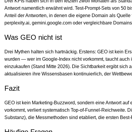
Drei KPIs haben sich in den letzten zwölf Monaten als Standa
Antwort namentlich erwähnt wird. Test-Prompt-Sets von 50 b
Anteil der Antworten, in denen die eigene Domain als Quelle ve
perplexity.ai, gemini.google.com oder vergleichbare Domain
Was GEO nicht ist
Drei Mythen halten sich hartnäckig. Erstens: GEO ist kein Ers
wurden — wer im Google-Index nicht vorkommt, taucht auch in 
einzukaufen (Stand Mitte 2026). Die Sichtbarkeit ergibt sich 
aktualisieren ihre Wissensbasen kontinuierlich, der Wettbewe
Fazit
GEO ist kein Marketing-Buzzword, sondern eine Antwort auf
vorkommt, verliert systematisch Top-of-Funnel-Reichweite. D
Substanz), die Messmethoden sind etabliert, die ersten Best
Häufige Fragen