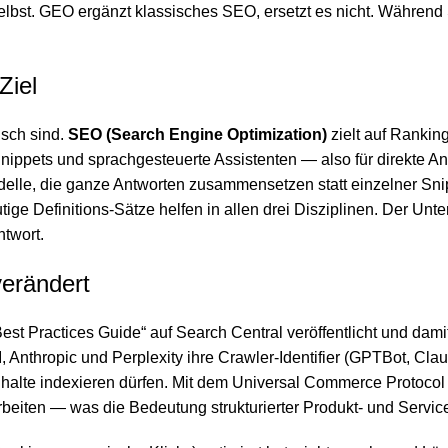
lbst. GEO ergänzt klassisches SEO, ersetzt es nicht. Während SE
Ziel
tisch sind.
SEO (Search Engine Optimization)
zielt auf Rankin
Snippets und sprachgesteuerte Assistenten — also für direkte A
-Modelle, die ganze Antworten zusammensetzen statt einzelner S
tige Definitions-Sätze helfen in allen drei Disziplinen. Der Un
twort.
verändert
t Practices Guide“ auf Search Central veröffentlicht und damit 
Anthropic und Perplexity ihre Crawler-Identifier (GPTBot, Clau
nhalte indexieren dürfen. Mit dem Universal Commerce Protoco
arbeiten — was die Bedeutung strukturierter Produkt- und Servic