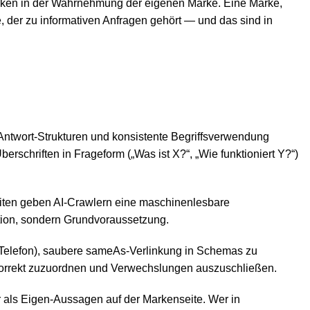
ücken in der Wahrnehmung der eigenen Marke. Eine Marke,
e, der zu informativen Anfragen gehört — und das sind in
-Antwort-Strukturen und konsistente Begriffsverwendung
rschriften in Frageform („Was ist X?“, „Wie funktioniert Y?“)
eiten geben AI-Crawlern eine maschinenlesbare
tion, sondern Grundvoraussetzung.
 Telefon), saubere sameAs-Verlinkung in Schemas zu
e korrekt zuzuordnen und Verwechslungen auszuschließen.
 als Eigen-Aussagen auf der Markenseite. Wer in