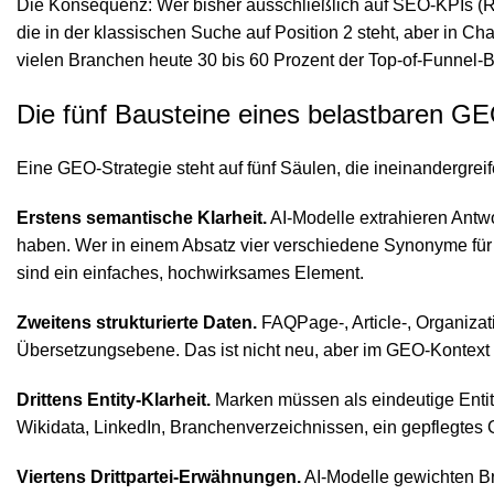
Die Konsequenz: Wer bisher ausschließlich auf SEO-KPIs (R
die in der klassischen Suche auf Position 2 steht, aber in Ch
vielen Branchen heute 30 bis 60 Prozent der Top-of-Funnel-
Die fünf Bausteine eines belastbaren G
Eine GEO-Strategie steht auf fünf Säulen, die ineinandergreif
Erstens semantische Klarheit.
AI-Modelle extrahieren Antwo
haben. Wer in einem Absatz vier verschiedene Synonyme für da
sind ein einfaches, hochwirksames Element.
Zweitens strukturierte Daten.
FAQPage-, Article-, Organiza
Übersetzungsebene. Das ist nicht neu, aber im GEO-Kontext
Drittens Entity-Klarheit.
Marken müssen als eindeutige Enti
Wikidata, LinkedIn, Branchenverzeichnissen, ein gepflegtes 
Viertens Drittpartei-Erwähnungen.
AI-Modelle gewichten Br