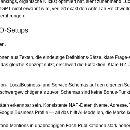
ankings, organische Klicks) optimiert hat, sieht zunehmend L
atGPT nicht erwähnt wird, verliert exakt den Anteil an Reichweit
Berührungen.
EO-Setups
en.
rten aus Texten, die eindeutige Definitions-Sätze, klare Frage
s gleiche Konzept nutzt, erschwert die Extraktion. Klare H2-Übe
tion-, LocalBusiness- und Service-Schemas auf den eigenen S
 schwergewichtiger als zuvor: Schemas sind keine Bonus-Funk
täten erkennbar sein. Konsistente NAP-Daten (Name, Adresse,
Google Business Profile — all das hilft AI-Modellen, die Mark
and-Mentions in unabhängigen Fach-Publikationen stark höher