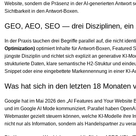
Website, sondern die Präsenz in der AI-generierten Antwort se
Sichtbarkeit in den Antwort-Boxen.
GEO, AEO, SEO — drei Disziplinen, ein 
In der Praxis tauchen drei Begriffe parallel auf, die nicht iden
Optimization)
optimiert Inhalte für Antwort-Boxen, Featured 
jüngste Disziplin und richtet sich explizit an generative KI
strukturierte Daten, klare semantische H2-Struktur und eindeu
Snippet oder eine eingebettete Markennennung in einer KI-An
Was hat sich in den letzten 18 Monaten 
Google hat im Mai 2026 den „AI Features and Your Website Bes
und im Google AI Mode kommuniziert. Parallel haben OpenAI, 
Webmaster gezielt steuern können, welche KI-Modelle ihre I
nicht nur als Information, sondern als Handelspartner zu ver