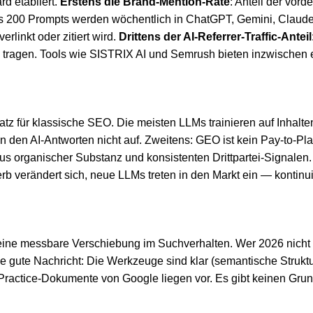
rd etabliert.
Erstens die Brand-Mention-Rate
: Anteil der vord
is 200 Prompts werden wöchentlich in ChatGPT, Gemini, Claude
rlinkt oder zitiert wird.
Drittens der AI-Referrer-Traffic-Anteil
s tragen. Tools wie SISTRIX AI und Semrush bieten inzwischen 
atz für klassische SEO. Die meisten LLMs trainieren auf Inhalten
den AI-Antworten nicht auf. Zweitens: GEO ist kein Pay-to-Play.
aus organischer Substanz und konsistenten Drittpartei-Signalen.
rb verändert sich, neue LLMs treten in den Markt ein — kontinui
 eine messbare Verschiebung im Suchverhalten. Wer 2026 nicht
ie gute Nachricht: Die Werkzeuge sind klar (semantische Struktu
-Practice-Dokumente von Google liegen vor. Es gibt keinen Grun