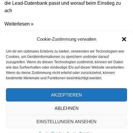
die Lead-Datenbank passt und worauf beim Einstieg zu
ach
Weiterlesen »
Familie im Netz: Wie Webdesign Familien
Cookie-Zustimmung verwalten
stärkt
Um dir ein optimales Erlebnis zu bieten, verwenden wir Technologien wie
Cookies, um Geräteinformationen zu speichern und/oder darauf
zuzugreifen. Wenn du diesen Technologien zustimmst, können wir Daten
Digitale Anlaufstellen für Familien sind oft schlecht
wie das Surfverhalten oder eindeutige IDs auf dieser Website verarbeiten.
gestaltet. Dabei zeigt gutes Webdesign, wie Online-
Wenn du deine Zustimmung nicht erteilst oder zurückziehst, können
Angebote wirklich helfen können.
bestimmte Merkmale und Funktionen beeinträchtigt werden.
Weiterlesen »
AKZEPTIEREN
ABLEHNEN
EINSTELLUNGEN ANSEHEN
© 2025 – Alle Rechte vorbehalten
Impressum
|
Datenschutzerklärung
|
Cookie-Richtlinie (EU)
|
OMGenius – Online Marketing